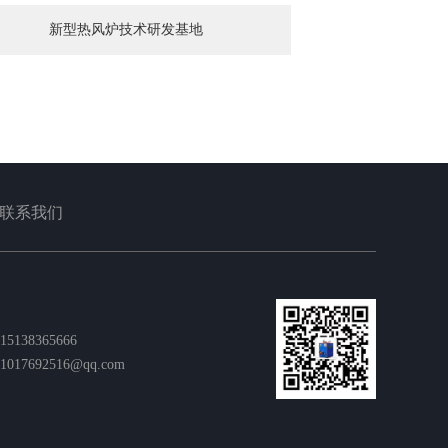
新型热风炉技术研发基地
联系我们
138365666
17692516@qq.com