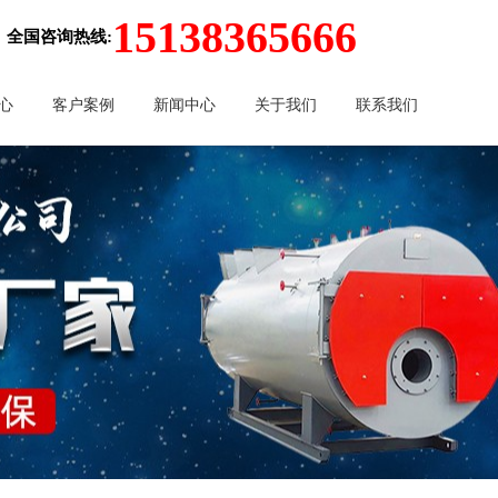
15138365666
全国咨询热线:
心
客户案例
新闻中心
关于我们
联系我们