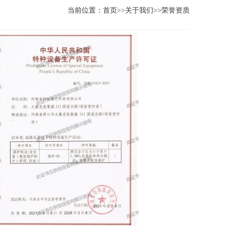
当前位置：
首页
>>
关于我们
>>
荣誉资质