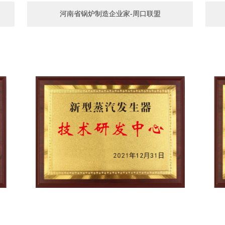
河南省锅炉制造企业家-周口联盟