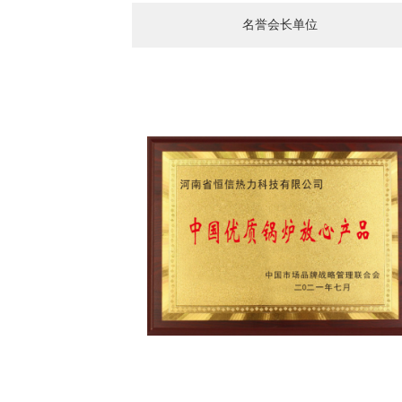
名誉会长单位