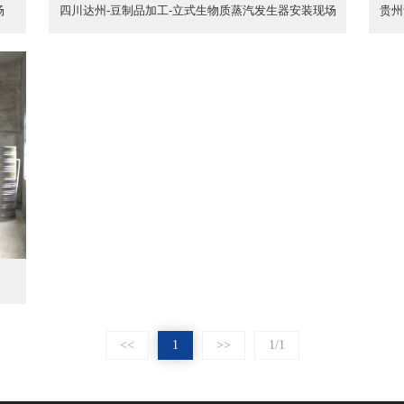
场
四川达州-豆制品加工-立式生物质蒸汽发生器安装现场
贵州
<<
1
>>
1/1