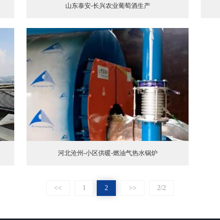
山东泰安-长兴农业葡萄酒生产
河北沧州-小区供暖-燃油气热水锅炉
<<
1
2
>>
2/2