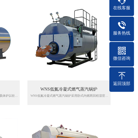
在线客服
服务热线
微信咨询
返回顶部
WNS低氮冷凝式燃气蒸汽锅炉
YYQW有机热载体炉特点:1、燃油(气)有机热载体炉以轻油、燃气为燃料，以导热油为介质，利用热油循环油泵强制介质进行液相循环，将热能输送给用热设备后再返回加热炉重新加热，具有在低的压力下获较高的工作温度，并且能对介质运行进行高精密控制工作。2、配置原装品牌燃烧设备，燃烧完整充分，氮氧化合物排放水平低，噪声小，稳定可靠，有完善的自动调节及异常保护功能。
WNS低氮冷凝式燃气蒸汽锅炉采用卧式内燃两回程湿背式结构，波形组合炉胆为第一回程，第二回程由螺纹烟管构成，锅炉的后管板不受高温烟气的直接冲刷，工作条件改善。同时，该结构使得锅炉后部散热损失大为减少。为提高热效率，该型锅炉前烟箱出口处依次布置有节能器、冷凝器，其节能效果显著。