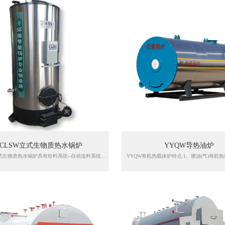
CLSW立式生物质热水锅炉
YYQW导热油炉
CLSW立式生物质热水锅炉具有给料系统--自动送料系统，锅炉在正常的运行中会自动进行送料，可根据实际情况调解送料时间，具有不回火、不易卡料、故障率低、进料均匀无死角等优点。燃烧系统--采用的正压吹风、负压引风的动态旋风及涡流燃烧结构，在燃烧室配有旋风装置，在正压吹风、负压引风的作用下，迫使燃烧过程中的火焰旋转起来，未燃烧尽的悬浮物质（颗粒碎料，粉末）不会立马被引风机带走，而是在旋转燃烧过程中被充分气化，达到完全燃烧的效果，使热效率大幅提高，运行成本更低。