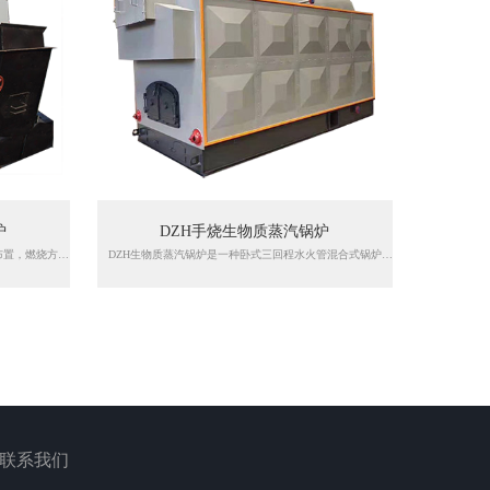
炉
DZH手烧生物质蒸汽锅炉
DZL链条生物质蒸汽锅炉采用双锅筒纵置式布置，燃烧方式为链条炉排。锅炉燃用生物质成型固体燃料。炉膛两侧墙水冷壁采用膜式水冷壁结构；炉膛前、后墙水冷壁管向下延伸到炉排上部形成前后拱，这样既增加锅炉的密封性能，又增加了炉膛容积及受热面，同时加固了后拱的强度。
DZH生物质蒸汽锅炉是一种卧式三回程水火管混合式锅炉，在锅筒内布置螺纹烟管。炉膛左右二侧装有光管水冷墙。采用轻型活动炉排、人工加料，配有鼓风机、引风机进行机械通风。该炉前后拱采用新型的节能技术炉拱。燃料撒落到炉排上，进入炉膛燃烧后，火焰经过后拱折射向上通过本体两侧燃烬室折向转到前烟箱，再由前烟箱折回锅内管束，通过后烟箱进入省生物质器，然后由引风机抽引通过烟道至烟囱排向大气。
联系我们