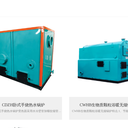
CDZH卧式手烧热水锅炉
CWHB生物质颗粒浴暖无
CDZH卧式手烧热水锅炉受热面采用水冷壁管加螺纹烟管三回程结构，在炉膛前后拱处设置二、三次配风装置，使生物质成型颗粒实现半气化燃烧，有效的减少了不完全燃烧造成的损失，具有结构合理、受热面积大、热效率高、燃烧充分、无污染、低排放等特点。