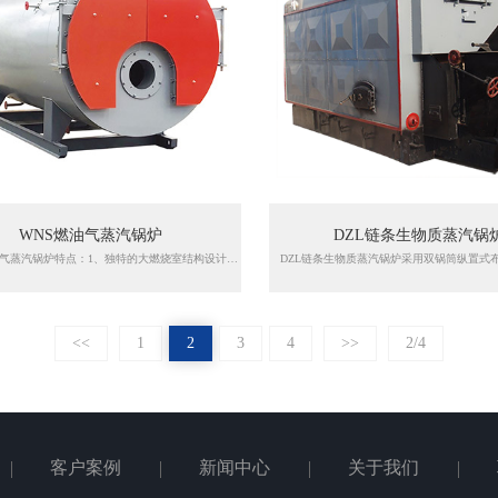
WNS燃油气蒸汽锅炉
DZL链条生物质蒸汽锅
WNS燃油气蒸汽锅炉特点：1、独特的大燃烧室结构设计，三回程湿背结构，保持强效辐射换热能力的同时，实现低温燃烧，提高了锅炉的热效率，减少了NOX的排放，高效环保。2、采用螺纹烟管，增加了传热效果，提高锅炉的热效率。3、锅炉前后烟箱采用多级密封方式，从根本上杜绝了漏烟。
<<
1
2
3
4
>>
2/4
客户案例
新闻中心
关于我们